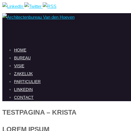
Ga
naar
de
inhoud
Ga
HOME
naar
BUREAU
de
VISIE
inhoud
ZAKELIJK
PARTICULIER
LINKEDIN
CONTACT
TESTPAGINA – KRISTA
LOREM IPSUM