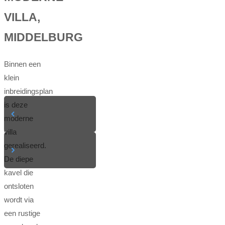
VILLA,
MIDDELBURG
Binnen een
klein
inbreidingsplan
is deze
moderne
villa
gerealiseerd.
De diepe
kavel die
ontsloten
wordt via
een rustige