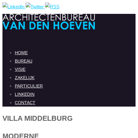
Ga
naar
de
inhoud
Ga
HOME
naar
BUREAU
de
VISIE
inhoud
ZAKELIJK
PARTICULIER
LINKEDIN
CONTACT
VILLA MIDDELBURG
MODERNE