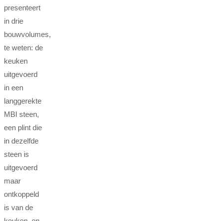
presenteert
in drie
bouwvolumes,
te weten: de
keuken
uitgevoerd
in een
langgerekte
MBI steen,
een plint die
in dezelfde
steen is
uitgevoerd
maar
ontkoppeld
is van de
keuken, en