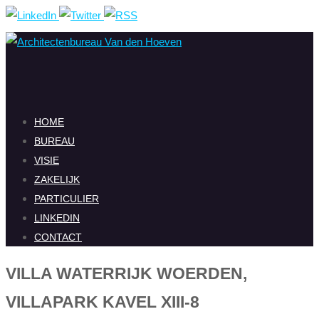
Ga
naar
de
inhoud
Ga
HOME
naar
BUREAU
de
VISIE
inhoud
ZAKELIJK
PARTICULIER
LINKEDIN
CONTACT
VILLA WATERRIJK WOERDEN,
VILLAPARK KAVEL XIII-8