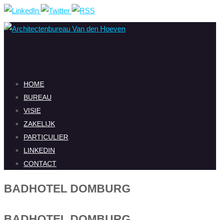
Ga
naar
de
inhoud
Ga
HOME
naar
BUREAU
de
VISIE
inhoud
ZAKELIJK
PARTICULIER
LINKEDIN
CONTACT
BADHOTEL DOMBURG
BADHOTEL DOMBURG